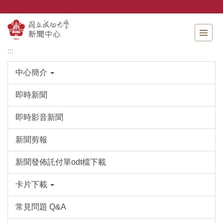
跳
到
主
要
內
:::
容
區
中心簡介
即時新聞
即時影音新聞
新聞剪報
新聞發佈託付單odt檔下載
卡片下載
常見問題 Q&A