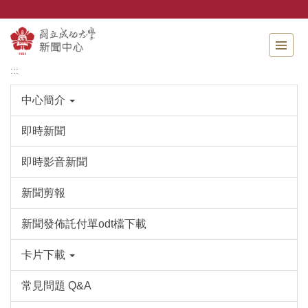
跳
到
主
要
內
:::
容
區
中心簡介
即時新聞
即時影音新聞
新聞剪報
新聞發佈託付單odt檔下載
卡片下載
常見問題 Q&A