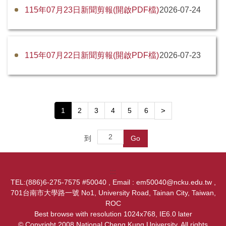
115年07月23日新聞剪報(開啟PDF檔)
2026-07-24
115年07月22日新聞剪報(開啟PDF檔)
2026-07-23
1
2
3
4
5
6
>
到
Go
:::
TEL:(886)6-275-7575 #50040 , Email : em50040@ncku.edu.tw ,
701台南市大學路一號 No1, University Road, Tainan City, Taiwan,
ROC
Best browse with resolution 1024x768, IE6.0 later
© Copyright 2008 National Cheng Kung University. All rights