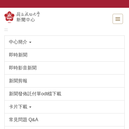
跳
到
主
要
內
:::
容
區
中心簡介
即時新聞
即時影音新聞
新聞剪報
新聞發佈託付單odt檔下載
卡片下載
常見問題 Q&A