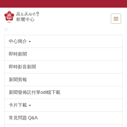
跳
到
主
要
內
:::
容
區
中心簡介
即時新聞
即時影音新聞
新聞剪報
新聞發佈託付單odt檔下載
卡片下載
常見問題 Q&A