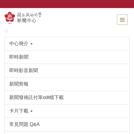
跳
到
主
要
內
:::
容
區
中心簡介
即時新聞
即時影音新聞
新聞剪報
新聞發佈託付單odt檔下載
卡片下載
常見問題 Q&A