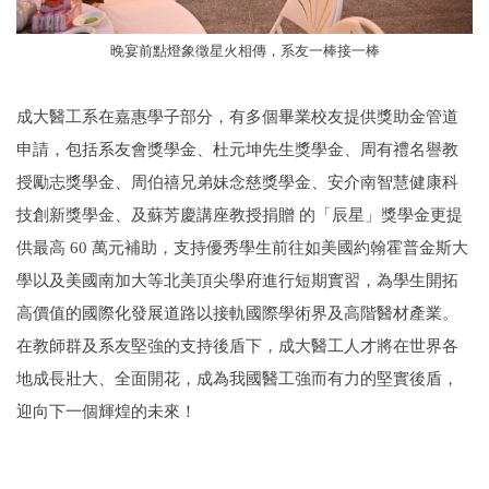
晚宴前點燈象徵星火相傳，系友一棒接一棒
成大醫工系在嘉惠學子部分，有多個畢業校友提供獎助金管道
申請，包括系友會獎學金、杜元坤先生獎學金、周有禮名譽教
授勵志獎學金、周伯禧兄弟妹念慈獎學金、安介南智慧健康科
技創新獎學金、及蘇芳慶講座教授捐贈 的「辰星」獎學金更提
供最高 60 萬元補助，支持優秀學生前往如美國約翰霍普金斯大
學以及美國南加大等北美頂尖學府進行短期實習，為學生開拓
高價值的國際化發展道路以接軌國際學術界及高階醫材產業。
在教師群及系友堅強的支持後盾下，成大醫工人才將在世界各
地成長壯大、全面開花，成為我國醫工強而有力的堅實後盾，
迎向下一個輝煌的未來！