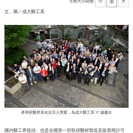
字體大小調整
小
中
大
文、圖／成大醫工系
產學研醫界系友近百人齊聚，為成大醫工系 37 歲慶生
國內醫工界龍頭、也是全國第一所取得醫材製造及販賣商許可