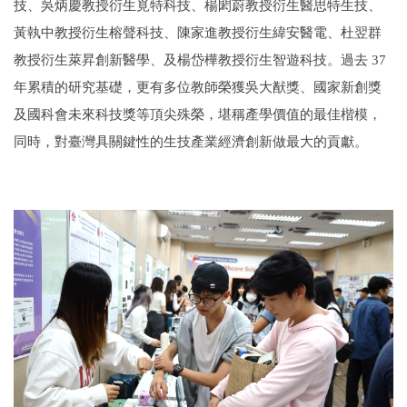
技、吳炳慶教授衍生覓特科技、楊閎蔚教授衍生醫思特生技、
黃執中教授衍生榕聲科技、陳家進教授衍生緯安醫電、杜翌群
教授衍生萊昇創新醫學、及楊岱樺教授衍生智遊科技。過去 37
年累積的研究基礎，更有多位教師榮獲吳大猷獎、國家新創獎
及國科會未來科技獎等頂尖殊榮，堪稱產學價值的最佳楷模，
同時，對臺灣具關鍵性的生技產業經濟創新做最大的貢獻。