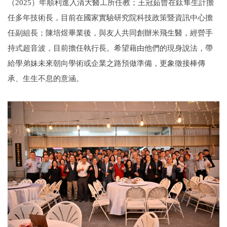
（2025）年順利進入清大醫工所任教；王冠茹曾在鈦隼生計擔
任多年技術長，目前在國家實驗研究院科技政策暨資訊中心擔
任副組長；陳培煜畢業後，與友人共同創辦米飛生醫，經營手
持式超音波，目前擔任執行長。希望藉由他們的現身說法，
帶
給學弟妹未來朝向學術或企業之路預做準備，更象徵接棒傳
承、生生不息的意涵。