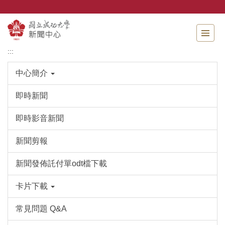
跳
到
主
要
內
:::
容
區
中心簡介
即時新聞
即時影音新聞
新聞剪報
新聞發佈託付單odt檔下載
卡片下載
常見問題 Q&A