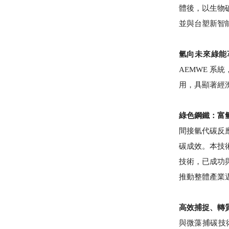
體後，以生物
並與台塑新智
氫向未來綠能
AEMWE 系
用，具顯著經
綠色鋼鐵：富
間接氫代碳反
碳成效。本技
技術，已成功
推動整體產業
⾼效捕捉、轉
與微藻捕碳技