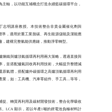
為主軸，以功能互補概念打造永續藍碳循環平台，
。
丁志明講座教授。本技術整合非貴金屬催化劑與
能效標準，適用於重工業脫碳、再生能源儲能及潔能應
廠，建構完整氫能供應鏈，推動淨零轉型。
爐煉鐵與爐頂氣循環再利用兩大策略，透過直接與
率，並搭配爐氣回收再利用技術，大幅提升整體減
還原氣體，搭配爐外碳循環之高爐頂氣循環再利用
產業，如：工具機、汽車零組件、手工具…等等，
捕捉、轉質再利⽤及碳材開發技術，整合化學吸收
。LCA 顯⽰，若以年產1噸的鋰電池負極材料計