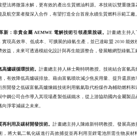
破壁法將微藻水解，更有效的產出生質燃油料源。本技術以雙重微藻
能及航空業者擬深入合作，有望打造全台首座永續生質燃料示範工廠
革新：非貴金屬 AEMWE 電解技術引領產業脫碳。
計畫總主持人
統，實現高效率、低成本、可擴展的綠氫生產，並已達歐盟 2030 
濟效益，未來可透過模組化設計與再生能源整合，發展離網型綠氫工
氫高爐碳循環技術。
計畫總主持人林士剛特聘教授。技術結合富氫高
應，有效降低高爐碳排放。藉由富氫噴吹減少焦炭用量、提升還原效
術所開發之低碳富氫高爐煉鐵技術利用氫氣取代粉煤作為輔助燃料和
與中鋼公司合作導入其現場產製低碳鐵水，從上游協助國內金屬製品
邁向淨零減碳之未來。
質再利⽤及碳材開發技術。
計畫總主持人陳維新特聘教授。發展⾼效
術，將⼤氣⼆氧化碳進⾏⾼效捕捉並再利⽤⾄鋰電池所需⽣物炭材料