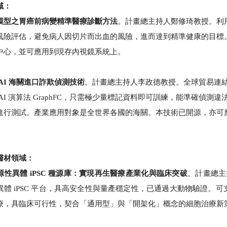
域：
模型之胃癌前病變精準醫療診斷方法
。計畫總主持人鄭修琦教授。利
風險評估，避免病人因切片而出血的風險，進而達到精準健康的目標
中心，並可應用到現存內視鏡系統上。
AI 海關進口詐欺偵測技術
。計畫總主持人李政德教授。全球貿易連
AI 演算法 GraphFC，只需極少量標記資料即可訓練，能準確偵測
進行測試。產業應用對象是全世界各國的海關。本技術已開源，亦可
醫材領域：
性異體 iPSC 種源庫：實現再生醫療產業化與臨床突破
。計畫總主
異體 iPSC 平台，具高安全性與量產穩定性，已通過大動物驗證。
療，具臨床可行性，契合「通用型」與「開架化」概念的細胞治療新