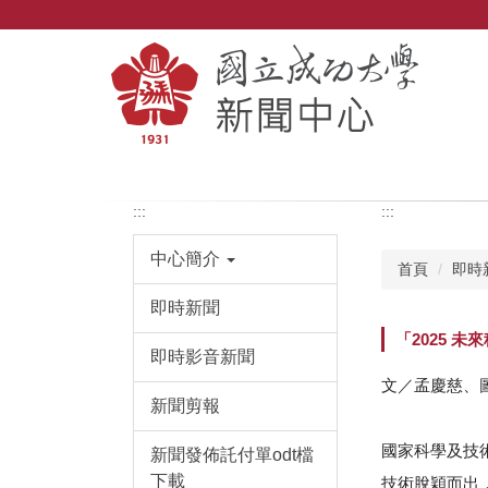
跳
到
主
要
內
容
區
:::
:::
中心簡介
首頁
即時
即時新聞
「2025 
即時影音新聞
文／孟慶慈、
新聞剪報
國家科學及技術
新聞發佈託付單odt檔
下載
技術脫穎而出