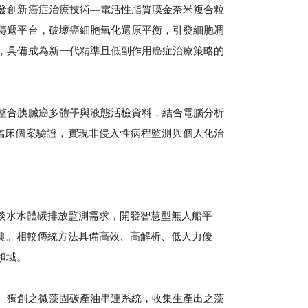
發創新癌症治療技術—電活性脂質膜金奈米複合粒
傳遞平台，破壞癌細胞氧化還原平衡，引發細胞凋
，具備成為新一代精準且低副作用癌症治療策略的
整合胰臟癌多體學與液態活檢資料，結合電腦分析
位臨床個案驗證，實現非侵入性病程監測與個人化治
淡水水體碳排放監測需求，開發智慧型無人船平
測。相較傳統方法具備高效、高解析、低人力優
領域。
。獨創之微藻固碳產油串連系統，收集生產出之藻