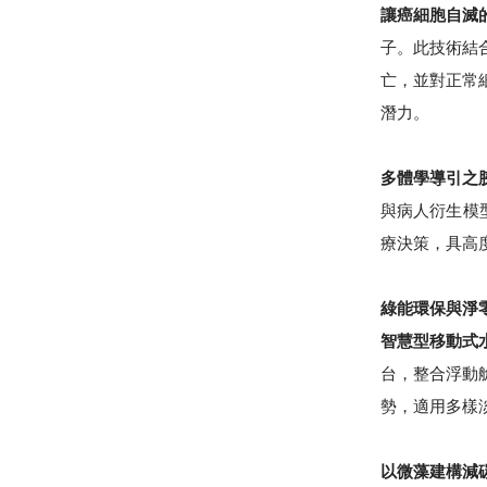
讓癌細胞自滅
子。此技術結
亡，並對正常
潛力。
多體學導引之
與病人衍生模
療決策，具高
綠能環保與淨
智慧型移動式
台，整合浮動
勢，適用多樣
以微藻建構減