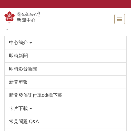
跳
到
主
要
內
:::
容
區
中心簡介
即時新聞
即時影音新聞
新聞剪報
新聞發佈託付單odt檔下載
卡片下載
常見問題 Q&A