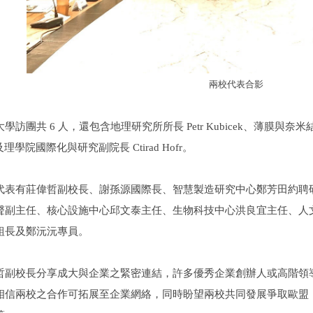
兩校代表合影
學訪團共 6 人，還包含地理研究所所長
Petr Kubicek
、薄膜與奈米
及理學院國際化與研究副院長
Ctirad Hofr
。
代表有莊偉哲副校長、謝孫源國際長、智慧製造研究中心鄭芳田約聘
聲副主任、核心設施中心邱文泰主任、生物科技中心洪良宜主任、人
組長及鄭沅沅專員。
哲副校長分享成大與企業之緊密連結，許多優秀企業創辦人或高階領
相信兩校之合作可拓展至企業網絡，同時盼望兩校共同發展爭取歐盟