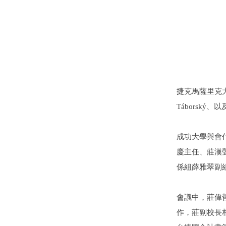
捷克馬薩里克大
Táborský
、以
成功大學與會
慶主任、莊漢
係組薛雅翠副
會議中，莊偉
作，莊副校長