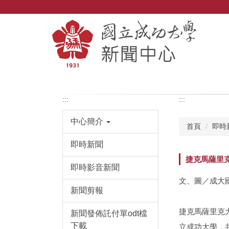
跳
到
主
要
內
容
區
:::
:::
中心簡介
首頁
即時
即時新聞
捷克馬薩里
即時影音新聞
文、圖／成大
新聞剪報
捷克馬薩里克
新聞發佈託付單odt檔
下載
立成功大學，