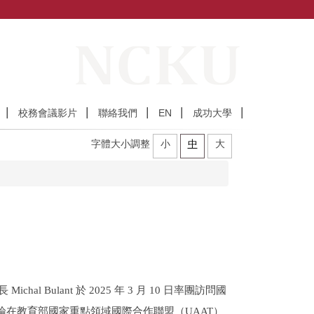
校務會議影片
聯絡我們
EN
成功大學
字體大小調整
小
中
大
校長
Michal Bulant
於
2025
年
3
月
10 日
率團訪問國
論在教育部國家重點領域國際合作聯盟（
UAAT
）