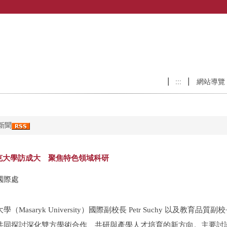
:::
網站導覽
新聞
克大學訪成大 聚焦特色領域科研
國際處
大學（
Masaryk University
）國際副校長
Petr Suchy
以及教育品質副
共同探討深化雙方學術合作、共研與產學人才培育的新方向。主要討