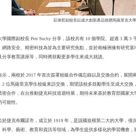
莊偉哲副校長以成大創新產品致贈馬薩里克大
大學國際副校長
Petr Suchy
分享，該校共有
10
個學院、超過
3
萬
3
、網路安全、精密科技為皆為主要研究焦點，並於南極洲擁有研究基
及分享教育講座等，同時將鼓勵更多學生來成大就讀。
表示，兩校於
2017
年首次簽署校級合作備忘錄以及交換合約，展開
，
2
位馬薩里克學生校級來訪交換，期望該校多鼓勵學生至成大交換
緊密合作，在台推動捷克科技巡迴特展，期待未來基於教育部國家大
的可能性。
位於捷克布爾諾市，成立於
1919
年，是該國規模第二大的大學，僅
、科學、藝術、教育和資訊等領域，為學生提供多樣化的學習機會，