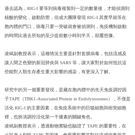
過去認為，RIG-I 要等到病毒複製到一定的數量後，才能偵測到
核酸的變化，啟動防禦，但成大團隊發現 RIG-I 其實早就等在
胞內體的門口，病毒只要一突破就會被偵測到，免疫機制啟動
的時間比過去所知的至少提前數小時到半天，顛覆想像。
凌斌副教授表示，這種情況主要是針對套膜病毒，包括流感及
讓人聞之色變的新冠肺炎與 SARS 等，讓大家對於如何抵抗這
些能對人類生存產生重大影響的感染，有更深入了解。
研究中的另一個重要發現，是藏在胞內體中的先天免疫調控因
子TAPE（TBK1-Associated Protein in Endolysosomes），不僅是
活化 RIG-I 的主要因素，在免疫系統中的巨噬細胞與樹突細胞
裡，也扮演調控活化第一干擾素的關鍵角色。
凌斌副教授表示，透過動物實驗也驗證了 TAPE 的重要性，在
小鼠身上剔除 TAPE 基因後，會嚴重影響其對抗流感病毒與其