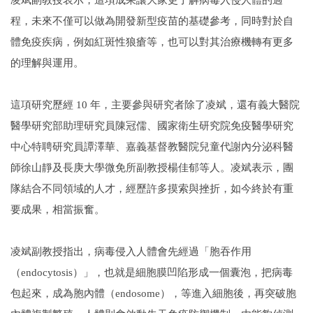
程，未來不僅可以做為開發新型疫苗的基礎參考，同時對於自
體免疫疾病，例如紅斑性狼瘡等，也可以對其治療機轉有更多
的理解與運用。
這項研究歷經 10 年，主要參與研究者除了凌斌，還有義大醫院
醫學研究部助理研究員陳冠儒、國家衛生研究院免疫醫學研究
中心特聘研究員譚澤華、嘉義基督教醫院兒童代謝內分泌科醫
師徐山靜及長庚大學微免所副教授楊佳郁等人。凌斌表示，團
隊結合不同領域的人才，經歷許多摸索與挫折，如今終於有重
要成果，相當振奮。
凌斌副教授指出，病毒侵入人體會先經過「胞吞作用
（endocytosis）」，也就是細胞膜凹陷形成一個囊泡，把病毒
包起來，成為胞內體（endosome），等進入細胞後，再突破胞