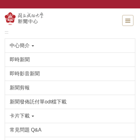
跳
到
主
要
內
:::
容
區
中心簡介
即時新聞
即時影音新聞
新聞剪報
新聞發佈託付單odt檔下載
卡片下載
常見問題 Q&A