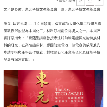
字體大小調整
小
中
大
文／劉姿佑、東元科技文教基金會 圖／東元科技文教基金會
第 31 屆東元獎 11 月 9 日頒獎，國立成功大學化學工程學系講
座教授鄧熙聖為本屆化工／材料領域兩位得獎人之一。本屆評
審評語指出：「鄧熙聖講座教授專注於前瞻電能與光能轉換材
料的研究，在高性能碳材、膠固態鋰電池、超電容的成果兼具
卓越學術與產學合作成就，對推動石化產業高值化及綠能科技
發展有深遠貢獻。」