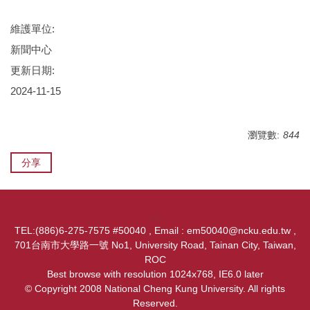
維護單位:
新聞中心
更新日期:
2024-11-15
瀏覽數:
844
分享
:::
TEL:(886)6-275-7575 #50040 , Email : em50040@ncku.edu.tw ,
701台南市大學路一號 No1, University Road, Tainan City, Taiwan,
ROC
Best browse with resolution 1024x768, IE6.0 later
© Copyright 2008 National Cheng Kung University. All rights
Reserved.