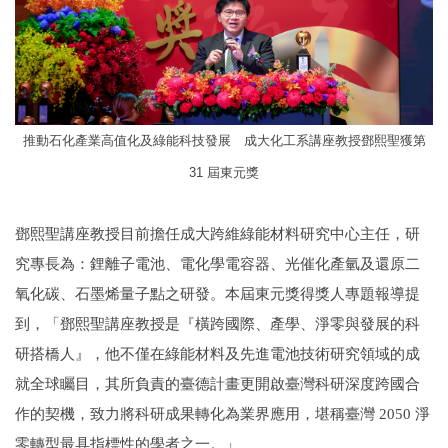
推動石化產業高值化及綠能科技發展 成大化工系講座教授鄧熙聖獲第
31 屆東元獎
鄧熙聖講座教授目前擔任成大跨維綠能材料研究中心主任，研
究專長為：鋰離子電池、電化學電容器、光催化產氫及還原二
氧化碳、石墨烯量子點之研發。本屆東元獎得獎人專題報導提
到，「鄧熙聖講座教授是『橫跨國際、產學、淨零與發展的科
研搭橋人』，他不僅在綠能材料及先進電池技術研究領域的成
就全球矚目，其所負責的臺德計畫更開啟臺灣科研深度跨國合
作的契機，致力將科研成果轉化為業界應用，堪稱臺灣 2050 淨
零轉型最具指標性的學者之一。」