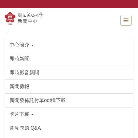
跳
到
主
要
內
:::
容
區
中心簡介
即時新聞
即時影音新聞
新聞剪報
新聞發佈託付單odt檔下載
卡片下載
常見問題 Q&A