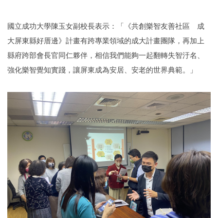
國立成功大學陳玉女副校長表示：「《共創樂智友善社區 成
大屏東縣好厝邊》計畫有跨專業領域的成大計畫團隊，再加上
縣府跨部會長官同仁夥伴，相信我們能夠一起翻轉失智汙名、
強化樂智覺知實踐，讓屏東成為安居、安老的世界典範。」