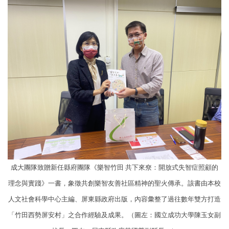
成大團隊致贈新任縣府團隊《樂智竹田 共下來尞：開放式失智症照顧的
理念與實踐》一書，象徵共創樂智友善社區精神的聖火傳承。該書由本校
人文社會科學中心主編、屏東縣政府出版，內容彙整了過往數年雙方打造
「竹田西勢屏安村」之合作經驗及成果。（圖左：國立成功大學陳玉女副