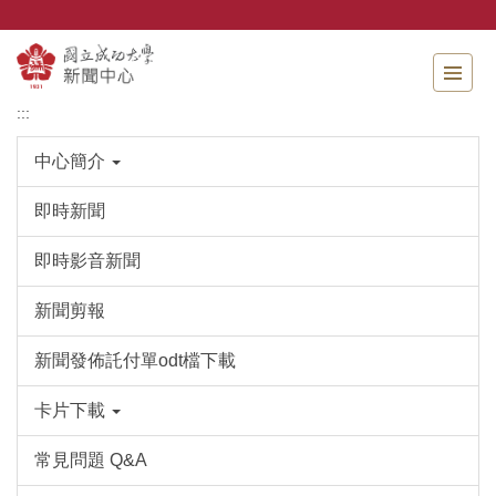
跳
到
主
要
內
:::
容
區
中心簡介
即時新聞
即時影音新聞
新聞剪報
新聞發佈託付單odt檔下載
卡片下載
常見問題 Q&A