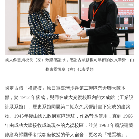
成大蘇慧貞校長（左）致贈感謝狀，感謝古蹟修復司阜們的投入辛勞，由
蔡東霖司阜（右）代表受領
國定古蹟「禮賢樓」原日軍臺灣步兵第二聯隊營舍聯大隊本
部，於 1912 年落成，與同在成大光復校區內的大成館（工業設
計系系館）、歷史系館同屬第二期永久兵營計畫下完成的建築
物。1945年後由國民政府軍隊進駐，作為營區使用，直到 1966
年由成功大學接收成為現在的光復校區，並於 1968 年將該建築
修繕為歸國學者或客座教授的學人宿舍，更名為「禮賢樓」。