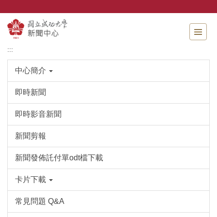
跳
到
主
要
內
:::
容
區
中心簡介
即時新聞
即時影音新聞
新聞剪報
新聞發佈託付單odt檔下載
卡片下載
常見問題 Q&A