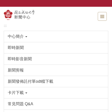
跳
到
主
要
內
:::
容
區
中心簡介
即時新聞
即時影音新聞
新聞剪報
新聞發佈託付單odt檔下載
卡片下載
常見問題 Q&A