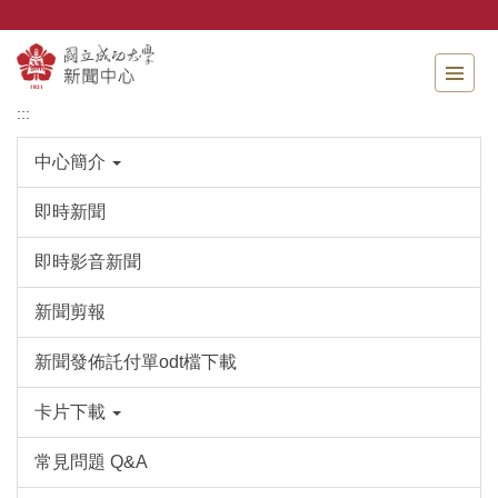
跳
到
主
要
內
:::
容
區
中心簡介
即時新聞
即時影音新聞
新聞剪報
新聞發佈託付單odt檔下載
卡片下載
常見問題 Q&A