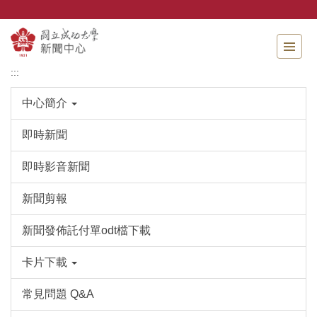
跳
到
主
要
內
:::
容
區
中心簡介
即時新聞
即時影音新聞
新聞剪報
新聞發佈託付單odt檔下載
卡片下載
常見問題 Q&A