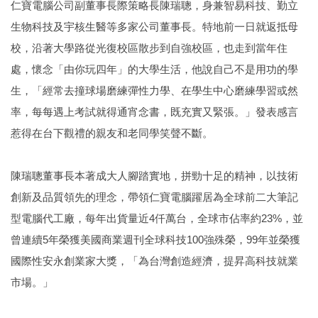
仁寶電腦公司副董事長際策略長陳瑞聰，身兼智易科技、勤立
生物科技及宇核生醫等多家公司董事長。特地前一日就返抵母
校，沿著大學路從光復校區散步到自強校區，也走到當年住
處，懷念「由你玩四年」的大學生活，他說自己不是用功的學
生，「經常去撞球場磨練彈性力學、在學生中心磨練學習或然
率，每每遇上考試就得通宵念書，既充實又緊張。」發表感言
惹得在台下觀禮的親友和老同學笑聲不斷。
陳瑞聰董事長本著成大人腳踏實地，拼勁十足的精神，以技術
創新及品質領先的理念，帶領仁寶電腦躍居為全球前二大筆記
型電腦代工廠，每年出貨量近4仟萬台，全球市佔率約23%，並
曾連續5年榮獲美國商業週刊全球科技100強殊榮，99年並榮獲
國際性安永創業家大獎，「為台灣創造經濟，提昇高科技就業
市場。」