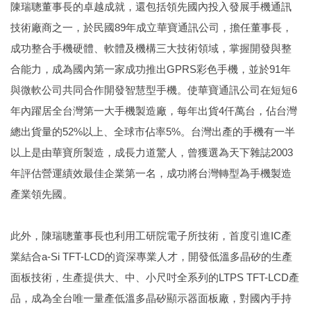
陳瑞聰董事長的卓越成就，還包括領先國內投入發展手機通訊
技術廠商之一，於民國89年成立華寶通訊公司，擔任董事長，
成功整合手機硬體、軟體及機構三大技術領域，掌握開發與整
合能力，成為國內第一家成功推出GPRS彩色手機，並於91年
與微軟公司共同合作開發智慧型手機。使華寶通訊公司在短短6
年內躍居全台灣第一大手機製造廠，每年出貨4仟萬台，佔台灣
總出貨量的52%以上、全球市佔率5%。台灣出產的手機有一半
以上是由華寶所製造，成長力道驚人，曾獲選為天下雜誌2003
年評估營運績效最佳企業第一名，成功將台灣轉型為手機製造
產業領先國。
此外，陳瑞聰董事長也利用工研院電子所技術，首度引進IC產
業結合a-Si TFT-LCD的資深專業人才，開發低溫多晶矽的生產
面板技術，生產提供大、中、小尺吋全系列的LTPS TFT-LCD產
品，成為全台唯一量產低溫多晶矽顯示器面板廠，對國內手持