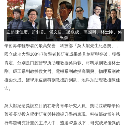
左起陳佳宏、許釗凱、侯文哲、梁永成、高國興、林士剛、吳
尚蓉
學術界年輕學者的最高榮譽－科技部「吳大猷先生紀念獎」，
國立成功大學108年7位學者其研究成果兼具創新與突破，獲得
肯定。分別是口腔醫學所助理教授吳尚蓉、材料系副教授林士
剛、環工系副教授侯文哲、電機系副教授高國興、物理系副教
授梁永成、醫學系皮膚科副教授許釗凱、地科系助理教授陳佳
宏。
吳大猷紀念獎設立目的在培育青年研究人員、獎助並鼓勵學術
菁英長期投入學術研究與持續提升學術表現。科技部從當年執
行專題研究計畫的主持人中，遴選42歲以下，研究成果優異的