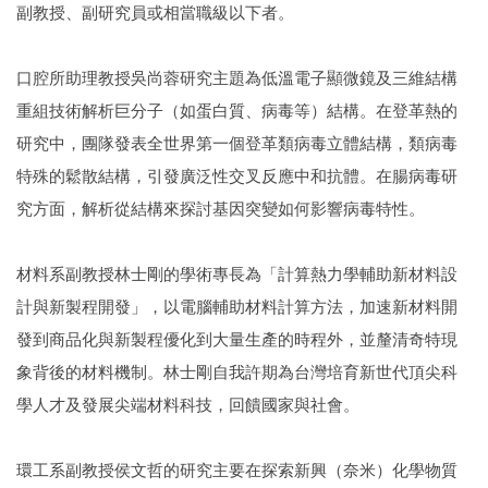
副教授、副研究員或相當職級以下者。
口腔所助理教授吳尚蓉研究主題為低溫電子顯微鏡及三維結構
重組技術解析巨分子（如蛋白質、病毒等）結構。在登革熱的
研究中，團隊發表全世界第一個登革類病毒立體結構，類病毒
特殊的鬆散結構，引發廣泛性交叉反應中和抗體。在腸病毒研
究方面，解析從結構來探討基因突變如何影響病毒特性。
材料系副教授林士剛的學術專長為「計算熱力學輔助新材料設
計與新製程開發」，以電腦輔助材料計算方法，加速新材料開
發到商品化與新製程優化到大量生產的時程外，並釐清奇特現
象背後的材料機制。林士剛自我許期為台灣培育新世代頂尖科
學人才及發展尖端材料科技，回饋國家與社會。
環工系副教授侯文哲的研究主要在探索新興（奈米）化學物質