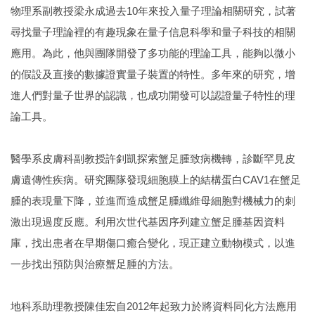
物理系副教授梁永成過去10年來投入量子理論相關研究，試著
尋找量子理論裡的有趣現象在量子信息科學和量子科技的相關
應用。為此，他與團隊開發了多功能的理論工具，能夠以微小
的假設及直接的數據證實量子裝置的特性。多年來的研究，增
進人們對量子世界的認識，也成功開發可以認證量子特性的理
論工具。
醫學系皮膚科副教授許釗凱探索蟹足腫致病機轉，診斷罕見皮
膚遺傳性疾病。研究團隊發現細胞膜上的結構蛋白CAV1在蟹足
腫的表現量下降，並進而造成蟹足腫纖維母細胞對機械力的刺
激出現過度反應。利用次世代基因序列建立蟹足腫基因資料
庫，找出患者在早期傷口癒合變化，現正建立動物模式，以進
一步找出預防與治療蟹足腫的方法。
地科系助理教授陳佳宏自2012年起致力於將資料同化方法應用