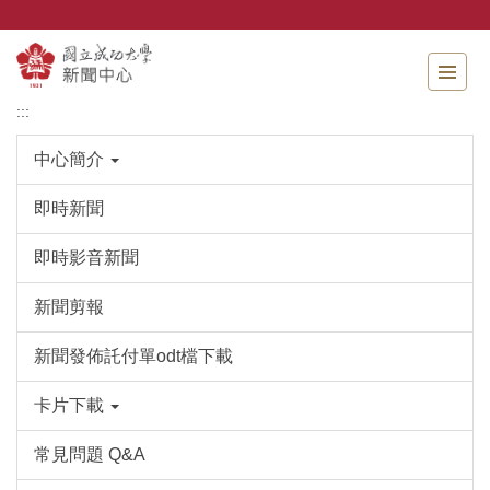
跳
到
主
要
內
:::
容
區
中心簡介
即時新聞
即時影音新聞
新聞剪報
新聞發佈託付單odt檔下載
卡片下載
常見問題 Q&A