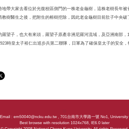
特地帶大家去看位於光復校區側門的一株老金龜樹，這株老樹長年被
請教樹醫生之後，把附生的榕樹挖除，因此老金龜樹目前肚子中央破
的羅望子，也大有來頭，羅望子原產非洲尼羅河流域，及亞洲南部，1
1923時皇太子裕仁出巡步兵第二聯隊，日軍為了確保皇太子的安全
:::
, Email : em50040@ncku.edu.tw , 701台南市大學路一號 No1, University Ro
Best browse with resolution 1024x768, IE6.0 later
© Copyright 2008 National Cheng Kung University. All rights Reserved.