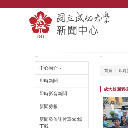
跳
到
主
要
內
容
區
:::
:::
中心簡介
首頁
即時
即時新聞
成大校園老
即時影音新聞
新聞剪報
新聞發佈託付單odt檔
下載