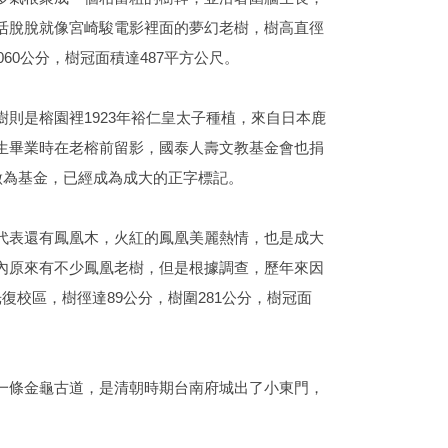
活脫脫就像宮崎駿電影裡面的夢幻老樹，樹高直徑
060公分，樹冠面積達487平方公尺。
樹則是榕園裡1923年裕仁皇太子種植，來自日本鹿
生畢業時在老榕前留影，國泰人壽文教基金會也捐
樹做為基金，已經成為成大的正字標記。
代表還有鳳凰木，火紅的鳳凰美麗熱情，也是成大
內原來有不少鳳凰老樹，但是根據調查，歷年來因
校區，樹徑達89公分，樹圍281公分，樹冠面
一條金龜古道，是清朝時期台南府城出了小東門，