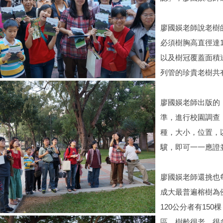
廖國媖老師說老樹
必須樹胸高直徑達1
以及樹冠覆蓋面積
列管的珍貴老樹共有
廖國媖老師出版的
準，進行校園調查，
種，大小，位置，
驥，即可一一應證
廖國媖老師還挑也
成大最普遍榕樹為例
120公分者有15
區，樹齡很老，很