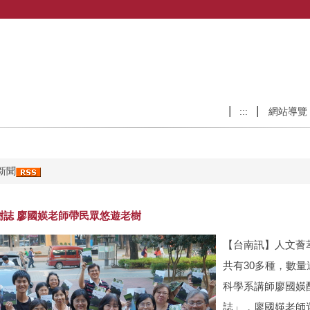
:::
網站導覽
新聞
樹誌 廖國媖老師帶民眾悠遊老樹
【台南訊】人文薈
共有30多種，數量
科學系講師廖國媖
誌」，廖國媖老師