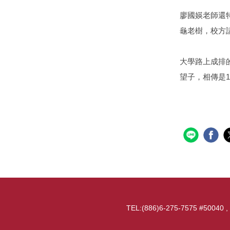
廖國媖老師還
龜老樹，校方
大學路上成排
望子，相傳是
TEL:(886)6-275-7575 #50040 