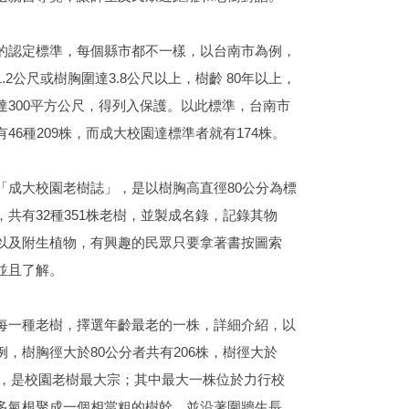
的認定標準，每個縣市都不一樣，以台南市為例，
.2公尺或樹胸圍達3.8公尺以上，樹齡 80年以上，
達300平方公尺，得列入保護。以此標準，台南市
46種209株，而成大校園達標準者就有174株。
「成大校園老樹誌」，是以樹胸高直徑80公分為標
共有32種351株老樹，並製成名錄，記錄其物
以及附生植物，有興趣的民眾只要拿著書按圖索
並且了解。
每一種老樹，擇選年齡最老的一株，詳細介紹，以
，樹胸徑大於80公分者共有206株，樹徑大於
0棵，是校園老樹最大宗；其中最大一株位於力行校
多氣根聚成一個相當粗的樹幹，並沿著圍牆生長，