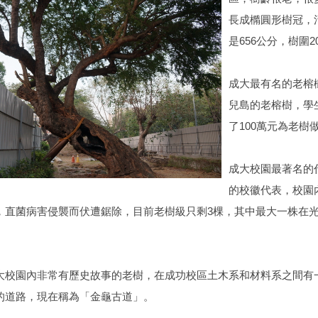
長成橢圓形樹冠，
是656公分，樹圍2
成大最有名的老榕
兒島的老榕樹，學
了100萬元為老
成大校園最著名的
的校徽代表，校園
，直菌病害侵襲而伏遭鋸除，目前老樹級只剩3棵，其中最大一株在光復
。
大校園內非常有歷史故事的老樹，在成功校區土木系和材料系之間有
的道路，現在稱為「金龜古道」。