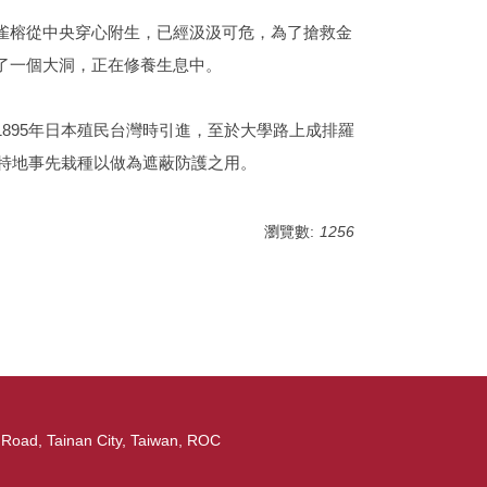
雀榕從中央穿心附生，已經汲汲可危，為了搶救金
了一個大洞，正在修養生息中。
895年日本殖民台灣時引進，至於大學路上成排羅
，特地事先栽種以做為遮蔽防護之用。
瀏覽數:
1256
ad, Tainan City, Taiwan, ROC