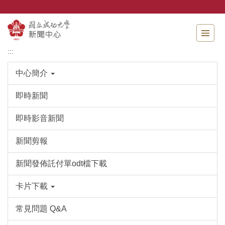
跳
到
主
要
內
:::
容
區
中心簡介
即時新聞
即時影音新聞
新聞剪報
新聞發佈託付單odt檔下載
卡片下載
常見問題 Q&A