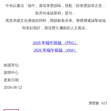
中央以書法「端午」展現筆墨韻味，搭配「粽香墨韻承古意，
龍舟向遠啟新程」題句，
寓意承續文化價值的同時，開啟嶄新未來。整體傳遞誠摯祝福
與美好期許，展現歷久彌新的人文風采。
2026 年端午祝福 （PNG
）
2026 年端午
祝福
（PDF）
維護單位:
新聞中心
更新日期:
2026-06-12
瀏覽數:
521