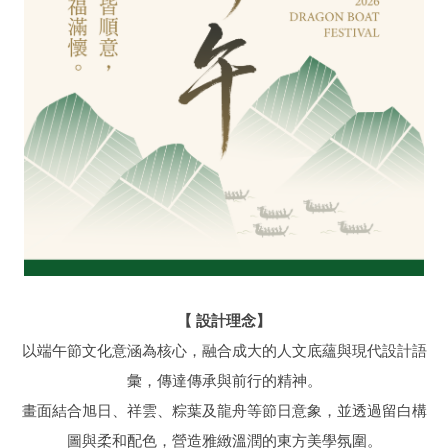
【 設計理念】
以端午節文化意涵為核心，融合成大的人文底蘊與現代設計語
彙，傳達傳承與前行的精神。
畫面結合旭日、祥雲、粽葉及龍舟等節日意象，並透過留白構
圖與柔和配色，營造雅緻溫潤的東方美學氛圍。