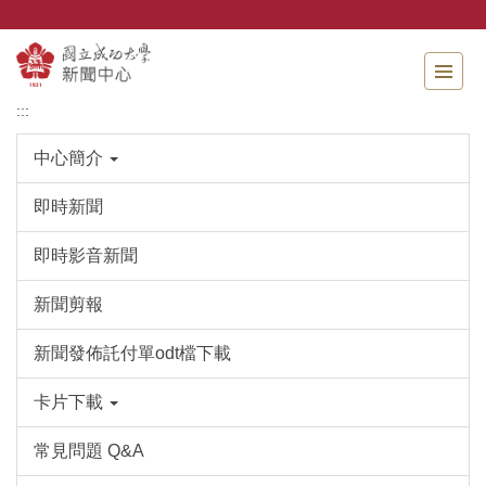
跳
到
主
要
內
:::
容
區
中心簡介
即時新聞
即時影音新聞
新聞剪報
新聞發佈託付單odt檔下載
卡片下載
常見問題 Q&A