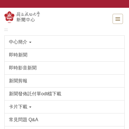
跳
到
主
要
內
:::
容
區
中心簡介
即時新聞
即時影音新聞
新聞剪報
新聞發佈託付單odt檔下載
卡片下載
常見問題 Q&A