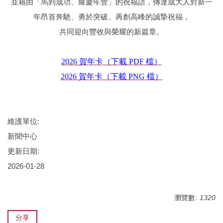
並藉由「馬到成功、耀慶年豐」的祝福語，傳達成大人對新一
年昂首奔馳、勇於突破、再創高峰的誠摯祝福，
共同迎向豐收與榮耀的新篇章。
2026 賀年卡（下載 PDF 檔）
2026 賀年卡（下載 PNG 檔）
維護單位:
新聞中心
更新日期:
2026-01-28
瀏覽數:
1320
分享