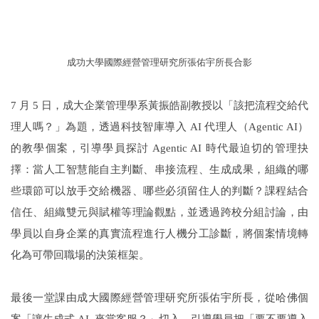
成功大學國際經營管理研究所張佑宇所長合影
7
月 5 日，成大企業管理學系黃振皓副教授以「該把流程交給代
理人嗎？」為題，透過科技智庫導入 AI 代理人（Agentic AI）
的教學個案，引導學員探討 Agentic AI 時代最迫切的管理抉
擇：當人工智慧能自主判斷、串接流程、生成成果，組織的哪
些環節可以放手交給機器、哪些必須留住人的判斷？課程結合
信任、組織雙元與賦權等理論觀點，並透過跨校分組討論，由
學員以自身企業的真實流程進行人機分工診斷，將個案情境轉
化為可帶回職場的決策框架。
最後一堂課由成大國際經營管理研究所張佑宇所長，從哈佛個
案「讓生成式 AI 來當客服？」切入，引導學員把「要不要導入