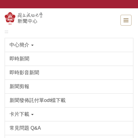
跳
到
主
要
內
:::
容
區
中心簡介
即時新聞
即時影音新聞
新聞剪報
新聞發佈託付單odt檔下載
卡片下載
常見問題 Q&A