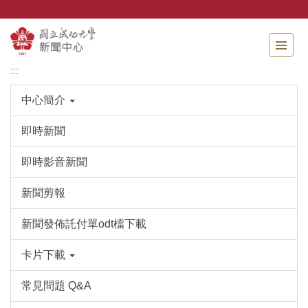
跳
到
主
要
內
:::
容
區
中心簡介
即時新聞
即時影音新聞
新聞剪報
新聞發佈託付單odt檔下載
卡片下載
常見問題 Q&A