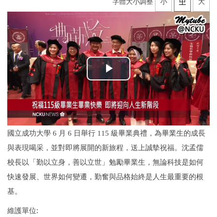
字體大小調整
小
中
大
國立成功大學 6 月 6 日舉行 115 級畢業典禮，為畢業生的成長
與表現喝采，並對即將展開的新旅程，送上誠摰祝福。沈孟儒
校長以「勤以立身，善以立世」勉勵畢業生，無論科技是如何
快速發展、世界如何變遷，勤奮與品格始終是人生最重要的根
基。
維護單位: