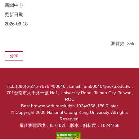
新聞中心
更新日期:
2026-06-18
瀏覽數:
258
分享
:::
TEL:(886)6-275-7575 #50040 , Email : em50040@ncku.edu.tw ,
701台南市大學路一號 No1, University Road, Tainan City, Taiwan,
ROC
Best browse with resolution 1024x768, IE6.0 later
© Copyright 2008 National Cheng Kung University. All rights
Reserved.
最佳瀏覽環境：IE 6.0以上版本，解析度：1024*768