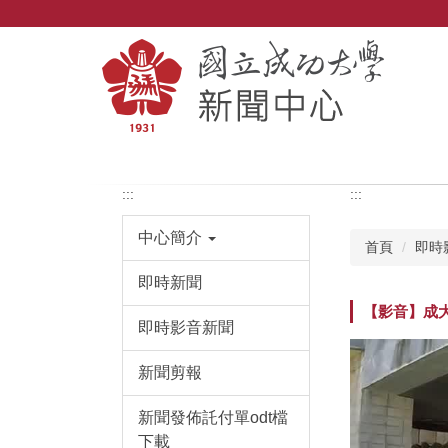
跳
到
主
要
內
容
區
:::
:::
中心簡介
首頁
即時
即時新聞
【影音】成
即時影音新聞
新聞剪報
新聞發佈託付單odt檔
下載