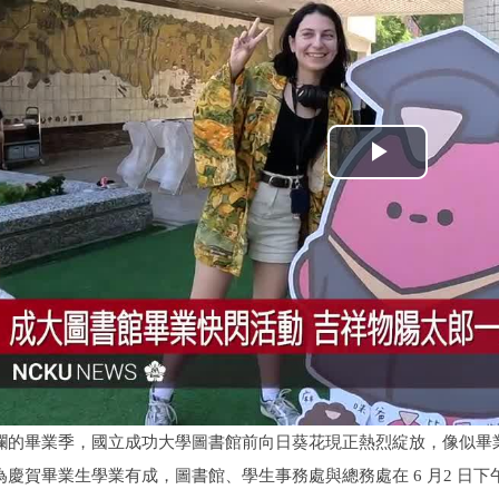
爛的畢業季，國立成功大學圖書館前向日葵花現正熱烈綻放，像似畢
慶賀畢業生學業有成，圖書館、學生事務處與總務處在 6 月2 日下午