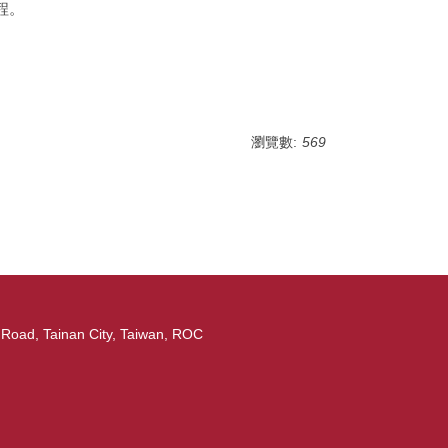
程。
瀏覽數:
569
ad, Tainan City, Taiwan, ROC