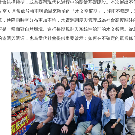
社會結構轉型，成為臺灣現代化過程中的關鍵基礎建設。本次展出不
 5 至 6 月常處於梅雨與颱風來臨前的「水文空窗期」，降雨不穩
氣，使降雨時空分布更加不均，水資源調度與管理成為社會高度關注
更是一種面對自然環境、進行長期規劃與系統性治理的水文智慧。從
的協調與調適，也為當代社會提供重要啟示：如何在不確定的氣候條