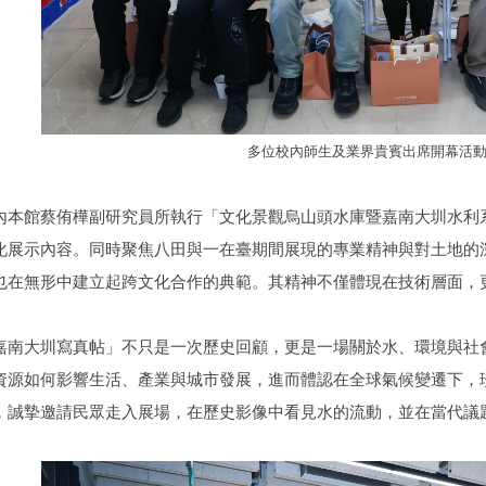
多位校內師生及業界貴賓出席開幕活
內本館蔡侑樺副研究員所執行「文化景觀烏山頭水庫暨嘉南大圳水利
化展示內容。同時聚焦八田與一在臺期間展現的專業精神與對土地的
也在無形中建立起跨文化合作的典範。其精神不僅體現在技術層面，
嘉南大圳寫真帖」不只是一次歷史回顧，更是一場關於水、環境與社
資源如何影響生活、產業與城市發展，進而體認在全球氣候變遷下，珍惜
，誠摯邀請民眾走入展場，在歷史影像中看見水的流動，並在當代議