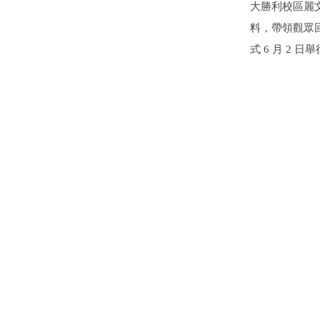
大勝利校區麗文
料，帶領觀眾
式 6 月 2