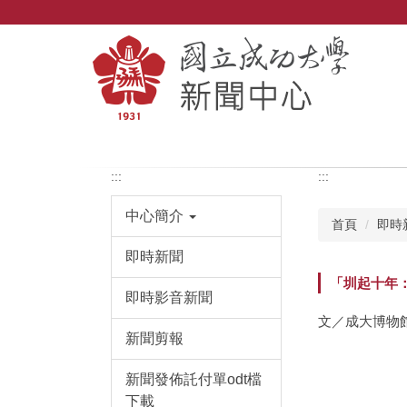
跳
到
主
要
內
容
區
:::
:::
中心簡介
首頁
即時
即時新聞
「圳起十年
即時影音新聞
文／成大博物
新聞剪報
新聞發佈託付單odt檔
下載