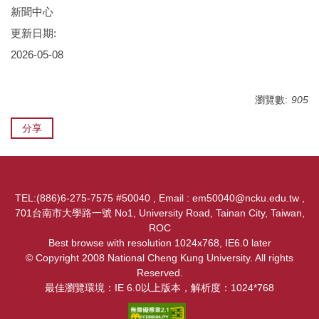
新聞中心
更新日期:
2026-05-08
瀏覽數:
905
分享
:::
TEL:(886)6-275-7575 #50040 , Email : em50040@ncku.edu.tw ,
701台南市大學路一號 No1, University Road, Tainan City, Taiwan,
ROC
Best browse with resolution 1024x768, IE6.0 later
© Copyright 2008 National Cheng Kung University. All rights
Reserved.
最佳瀏覽環境：IE 6.0以上版本，解析度：1024*768