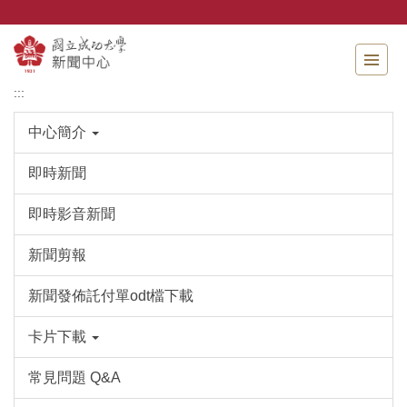
跳
到
主
要
內
:::
容
區
中心簡介
即時新聞
即時影音新聞
新聞剪報
新聞發佈託付單odt檔下載
卡片下載
常見問題 Q&A