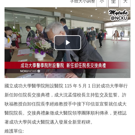
字體大小調整
小
中
大
國立成功大學醫學院附設醫院 115 年 5 月 1 日於成功大學舉行
新任卸任院長交接典禮，成大沈孟儒校長主持監交及監誓。許
耿福教授自卸任院長李經維教授手中接下印信並宣誓就任成大
醫院院長。交接典禮象徵成大醫院領導團隊順利傳承，更標誌
著成功大學與成大醫院邁入發展全新里程碑。
維護單位: