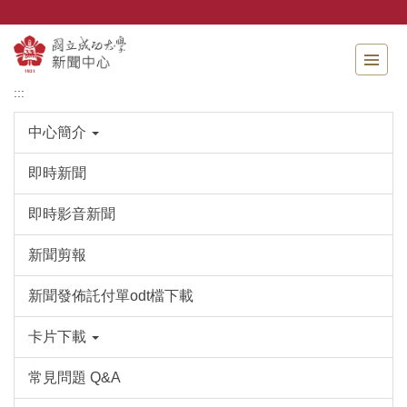
跳
到
主
要
內
:::
容
區
中心簡介
即時新聞
即時影音新聞
新聞剪報
新聞發佈託付單odt檔下載
卡片下載
常見問題 Q&A