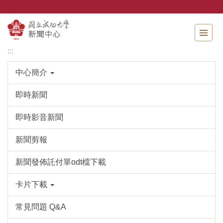
跳
到
主
要
內
:::
容
區
中心簡介
即時新聞
即時影音新聞
新聞剪報
新聞發佈託付單odt檔下載
卡片下載
常見問題 Q&A