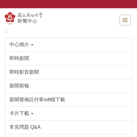
跳
到
主
要
內
:::
容
區
中心簡介
即時新聞
即時影音新聞
新聞剪報
新聞發佈託付單odt檔下載
卡片下載
常見問題 Q&A