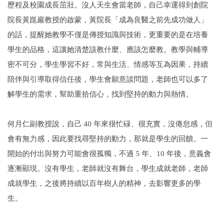
歷程及校園成長茁壯。沒人天生會當老師，自己幸運得到創院
院長黃崑巖教授的啟蒙，黃院長「成為良醫之前先成功做人」
的話，提醒她教學不僅是傳授知識與技術，更重要的是在培養
學生的品格，這讓她清楚該教什麼、應該怎麼教。教學與輔導
密不可分，學生學習不好，常與生活、情感等互為因果，持續
陪伴與引導取得信任後，學生會願意談問題，老師也可以多了
解學生的需求，幫助重拾信心，找到堅持的動力與熱情。
何月仁副教授說，自己 40 年來很忙碌、很充實，沒倦怠感，但
會有無力感，因此要找尋堅持的動力，那就是學生的回饋。一
開始的付出與努力可能會很孤獨，不過 5 年、10 年後，意義會
逐漸顯現。沒有學生，老師就沒有舞台，學生成就老師，老師
成就學生，之後將持續以百年樹人的精神，去影響更多的學
生。