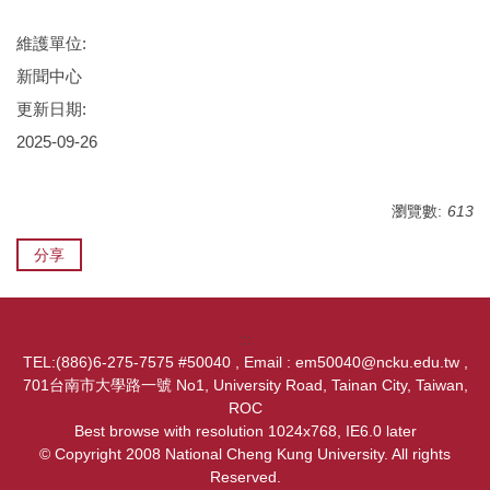
維護單位:
新聞中心
更新日期:
2025-09-26
瀏覽數:
613
分享
:::
TEL:(886)6-275-7575 #50040 , Email : em50040@ncku.edu.tw ,
701台南市大學路一號 No1, University Road, Tainan City, Taiwan,
ROC
Best browse with resolution 1024x768, IE6.0 later
© Copyright 2008 National Cheng Kung University. All rights
Reserved.