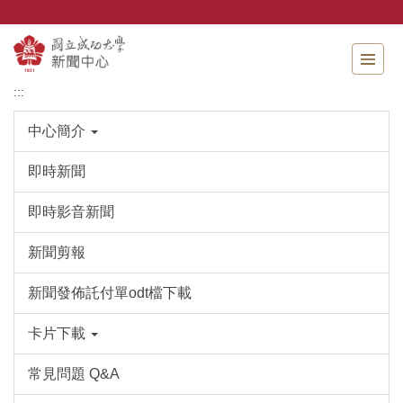
跳
到
主
要
內
:::
容
區
中心簡介
即時新聞
即時影音新聞
新聞剪報
新聞發佈託付單odt檔下載
卡片下載
常見問題 Q&A