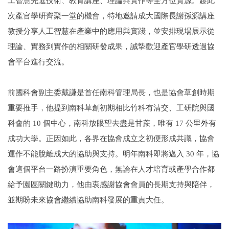
工智慧先進技術、教育講座、理論與實作等全方位資源。趁此
次產官學研齊聚一堂的機會，特地邀請成大國際長謝孫源講座
教授分享人工智慧在產業中的應用與實踐，並安排現場展示從
理論、實務到實作的相關研發成果，誠摯歡迎產官學研透過協
會平台進行交流。
前國科會副主委戴謙是首任南科管理局長，也是協會草創時期
重要推手，他提到南科草創初期相比竹科有清交、工研院與國
科會的 10 個中心，南科放眼望去盡是甘蔗，唯有 17 公里外有
成功大學。正因如此，各界在協會成立之初便形成共識，協會
運作不能脫離成大的協助與支持。明年南科即將邁入 30 年，協
會這個平台一路扮演重要角色，無論在人才培育或產學合作都
給予園區關鍵助力，他由衷感謝協會會員的長期支持與陪伴，
並期盼未來協會繼續協助南科發展的重責大任。