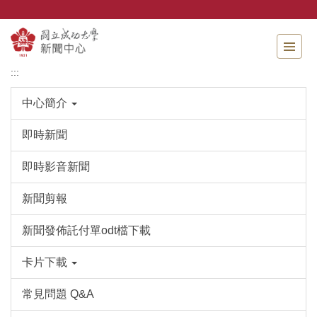
跳
到
主
要
內
:::
容
區
中心簡介
即時新聞
即時影音新聞
新聞剪報
新聞發佈託付單odt檔下載
卡片下載
常見問題 Q&A