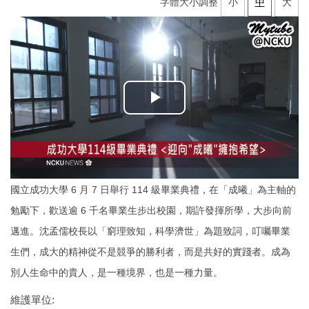
字體大小調整
小
中
大
國立成功大學 6 月 7 日舉行 114 級畢業典禮，在「成曦」為主軸的
勉勵下，歡送逾 6 千名畢業生步出校園，期許發揮所學，大步向前
邁進。沈孟儒校長以「窮理致知，科學濟世」為題致詞，叮囑畢業
生們，成大的精神從不是競爭的勝利者，而是共好的實踐者。成為
別人生命中的貴人，是一種境界，也是一種力量。
維護單位: