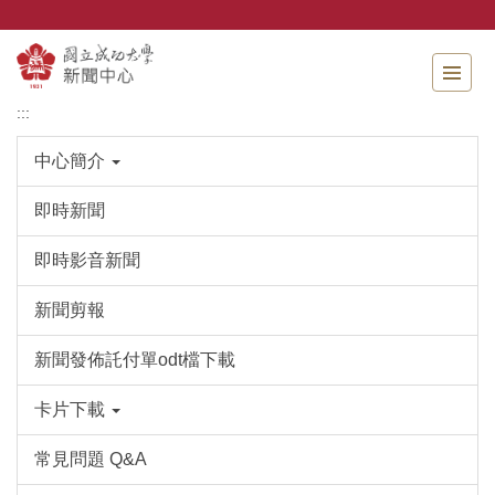
跳
到
主
要
內
:::
容
區
中心簡介
即時新聞
即時影音新聞
新聞剪報
新聞發佈託付單odt檔下載
卡片下載
常見問題 Q&A