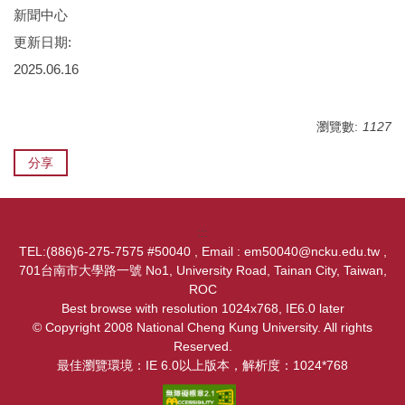
新聞中心
更新日期:
2025.06.16
瀏覽數:
1127
分享
:::
TEL:(886)6-275-7575 #50040 , Email : em50040@ncku.edu.tw ,
701台南市大學路一號 No1, University Road, Tainan City, Taiwan,
ROC
Best browse with resolution 1024x768, IE6.0 later
© Copyright 2008 National Cheng Kung University. All rights
Reserved.
最佳瀏覽環境：IE 6.0以上版本，解析度：1024*768