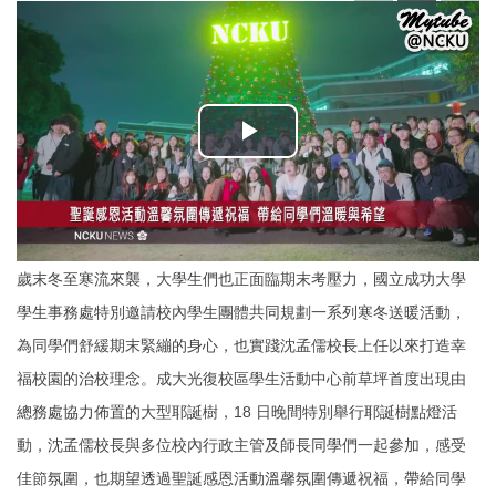
歲末冬至寒流來襲，大學生們也正面臨期末考壓力，國立成功大學
學生事務處特別邀請校內學生團體共同規劃一系列寒冬送暖活動，
為同學們舒緩期末緊繃的身心，也實踐沈孟儒校長上任以來打造幸
福校園的治校理念。成大光復校區學生活動中心前草坪首度出現由
總務處協力佈置的大型耶誕樹，18 日晚間特別舉行耶誕樹點燈活
動，沈孟儒校長與多位校內行政主管及師長同學們一起參加，感受
佳節氛圍，也期望透過聖誕感恩活動溫馨氛圍傳遞祝福，帶給同學