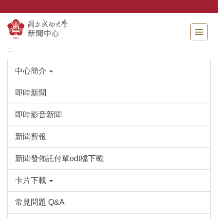
跳
到
主
要
內
:::
容
區
中心簡介
即時新聞
即時影音新聞
新聞剪報
新聞發佈託付單odt檔下載
卡片下載
常見問題 Q&A