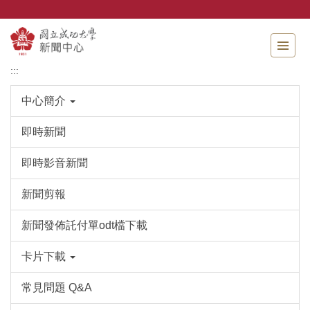
跳
到
主
要
內
:::
容
區
中心簡介
即時新聞
即時影音新聞
新聞剪報
新聞發佈託付單odt檔下載
卡片下載
常見問題 Q&A