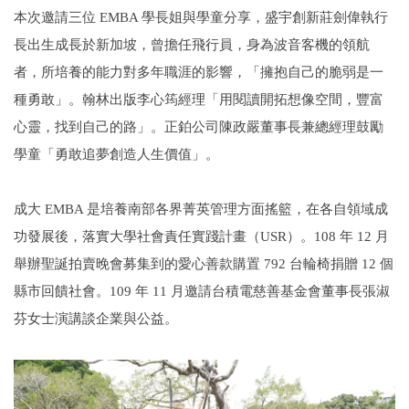
本次邀請三位 EMBA 學長姐與學童分享，盛宇創新莊劍偉執行
長出生成長於新加坡，曾擔任飛行員，身為波音客機的領航
者，所培養的能力對多年職涯的影響，「擁抱自己的脆弱是一
種勇敢」。翰林出版李心筠經理「用閱讀開拓想像空間，豐富
心靈，找到自己的路」。正鉑公司陳政嚴董事長兼總經理鼓勵
學童「勇敢追夢創造人生價值」。
成大 EMBA 是培養南部各界菁英管理方面搖籃，在各自領域成
功發展後，落實大學社會責任實踐計畫（USR）。108 年 12 月
舉辦聖誕拍賣晚會募集到的愛心善款購置 792 台輪椅捐贈 12 個
縣市回饋社會。109 年 11 月邀請台積電慈善基金會董事長張淑
芬女士演講談企業與公益。