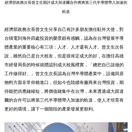
經濟部政務次長曾文生期許成大與達爾合作將
將第三代半導體帶入加速的
軌道
經濟部政務次長曾文生分享自己有許多朋友擔任駐外大使，對
台積電到海外四處投資的榮景頗有感觸，認為在台灣發展半導
體產業的重要核心有三項：人才、人才還有人才。曾文生次長
說，雖然自己是台大校友，但是很肯定成大的好，在擔任高雄
市經發局長的時候就體認到成大校風樸實，「總把自己該做的
工作做得好。」曾文生次長認為台灣半導體產業中，設備與原
物料方面非常仰賴進口，但如今也陸續有廠商來台灣投資，期
待能把供應鏈縮短，將價值鏈集中在台灣，未來透過成大跟達
爾的合作可以將第三代半導體帶入加速的軌道，使人才培育有
更好的環境，讓下一個階段的產業發展更順利。