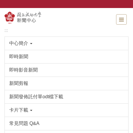
跳
到
主
要
內
:::
容
區
中心簡介
即時新聞
即時影音新聞
新聞剪報
新聞發佈託付單odt檔下載
卡片下載
常見問題 Q&A