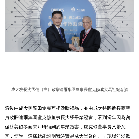
成大校長沈孟儒（左）致贈達爾集團董事長盧克修成大馬祖紀念酒
隨後由成大與達爾集團互相致贈禮品，並由成大特聘教授蘇慧
貞致贈達爾集團盧克修董事長大學畢業證書，看到當年因為匆
促赴美留學而未即時領到的畢業證書，盧克修董事長又驚又
喜，笑說「這樣就能證明我確實是成大畢業的。」現場洋溢歡