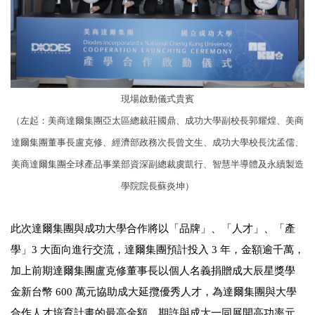
現場啟動儀式貴賓
（左起：美商達爾集團亞太區總裁莊國鼎、成功大學副校長郭耀煌、美商
達爾集團董事長盧克修、經濟部政務次長曾文生、成功大學校長沈孟儒、
美商達爾集團全球產品事業部資深副總裁虞凱行、智慧半導體及永續製造
學院院長蘇炎坤）
此次達爾集團與成功大學合作將以「品牌」、「人才」、「產
學」3 大面向進行交流，達爾集團預計投入 3 年，金額逾千萬，
加上前期達爾集團盧克修董事長以個人名義捐贈成大辰星獎學
金新台幣 600 萬元協助成大延攬優秀人才，為達爾集團與大學
合作人才培育計畫的最高金額，期許與成大一同展開高功率元