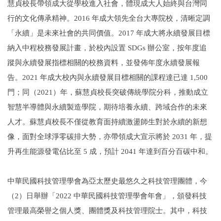
慧貞校長帶領成大從學校進入社會，體現成大人始終與台灣同
行的文化傳承精神。2016 年成大領先全台大專院校，清晰定調
「永續」是未來社會的共同價值。2017 年成大將永續發展目標
納入中程校務發展計畫，於校內設置 SDGs 辦公室，按年度追
蹤與永續發展指標相關的校務資料，並發佈年度永續發展報
告。2021 年成大校內與永續發展目標相關的課程達已達 1,500
門；同（2021）年，蘇慧貞校長突破傳統學院分科，推動成立
智慧半導體與永續製造學院，期待培養永續、跨域合作的未來
人才。蘇慧貞校長不僅從教育面持續激盪師生對於永續的新想
像，面對全球淨零碳排大勢，亦帶領成大宣示將於 2031 年，提
升再生能源發電佔比至 5 成，預計 2041 年達到百分百碳中和。
中華民國科技管理學會為亞太歷史最悠久之科技管理團體，今
（2）日舉辦「2022 中華民國科技管理學會年會」，頒發科技
管理最高榮譽之個人獎、團體獎及科技管理院士。其中，科技