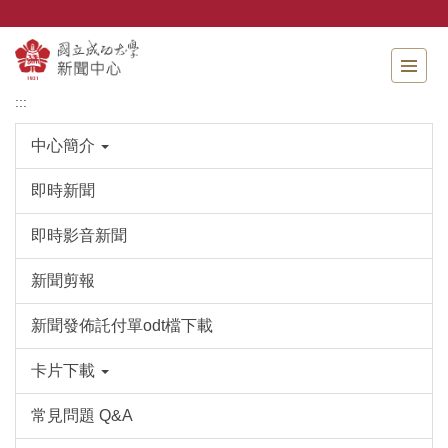
跳
到
主
要
內
:::
容
區
中心簡介
即時新聞
即時影音新聞
新聞剪報
新聞發佈託付單odt檔下載
卡片下載
常見問題 Q&A