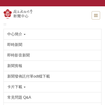
跳
到
主
要
內
:::
容
區
中心簡介
即時新聞
即時影音新聞
新聞剪報
新聞發佈託付單odt檔下載
卡片下載
常見問題 Q&A