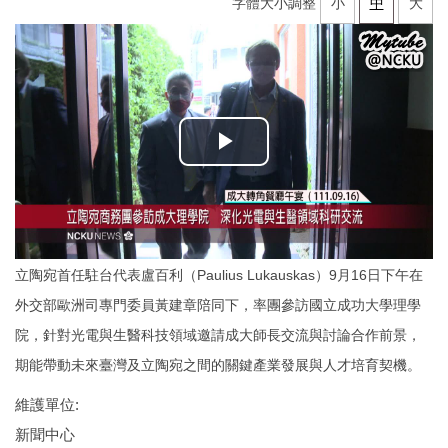
字體大小調整
小
中
大
立陶宛首任駐台代表盧百利（Paulius Lukauskas）9月16日下午在
外交部歐洲司專門委員黃建章陪同下，率團參訪國立成功大學理學
院，針對光電與生醫科技領域邀請成大師長交流與討論合作前景，
期能帶動未來臺灣及立陶宛之間的關鍵產業發展與人才培育契機。
維護單位:
新聞中心