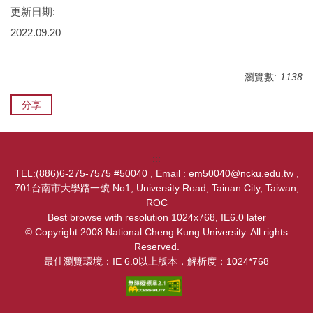
更新日期:
2022.09.20
瀏覽數:
1138
分享
:::
TEL:(886)6-275-7575 #50040 , Email : em50040@ncku.edu.tw ,
701台南市大學路一號 No1, University Road, Tainan City, Taiwan,
ROC
Best browse with resolution 1024x768, IE6.0 later
© Copyright 2008 National Cheng Kung University. All rights
Reserved.
最佳瀏覽環境：IE 6.0以上版本，解析度：1024*768