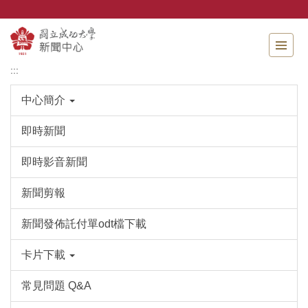
跳
到
主
要
內
:::
容
區
中心簡介
即時新聞
即時影音新聞
新聞剪報
新聞發佈託付單odt檔下載
卡片下載
常見問題 Q&A