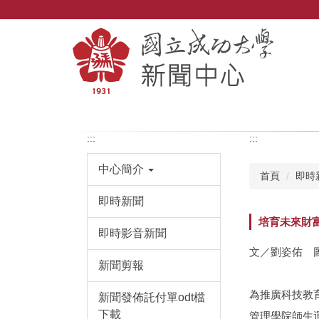
跳
到
主
要
內
容
區
:::
:::
中心簡介
首頁
即時
即時新聞
培育未來財富管
即時影音新聞
文／劉姿佑 
新聞剪報
為推廣科技教育
新聞發佈託付單odt檔
下載
管理學院師生運