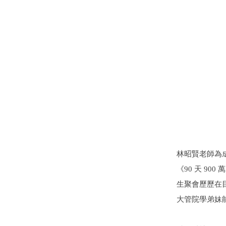
林昭賢老師為
《90 天 9
生聚會歷歷在
大管院學弟妹