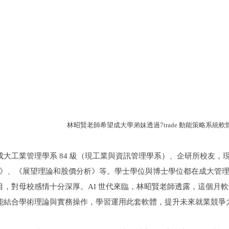
林昭賢老師希望成大學弟妹透過7trade 動能策略系統
成大工業管理學系 84 級（現工業與資訊管理學系）、企研所校友
00 萬》、《展望理論和股價分析》等。學士學位與博士學位都在成大
目，對母校感情十分深厚。AI 世代來臨，林昭賢老師透露，這個月
能結合學術理論與實務操作，學習運用此套軟體，提升未來就業競爭