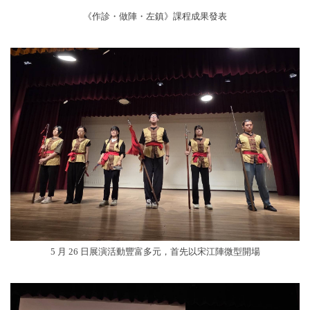
《作診・做陣・左鎮》課程成果發表
5 月 26 日展演活動豐富多元，首先以宋江陣微型開場