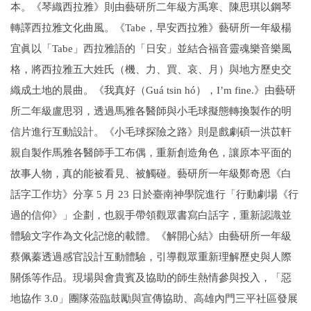
本。《琴織西拉雅》則由藝研所二年級方禹寒、陳思琪以鋼琴
轉譯西拉雅文化曲風。《Tabe，早安西拉雅》藝研所一年級楊
宜眞以「Tabe」西拉雅語的「日安」並結合福音靈魂樂音樂風
格，將西拉雅五大姓氏（機、力、買、哀、月）與地方歷史交
織成土地的晨曲。《我真好（Guá tsin hó），I’m fine.》由藝研
所二年級盧思羽，透過馬雅各醫師與小毛球擬態轉換製作的明
信片進行互動設計。《小毛球探險之路》則是戲劇碩一洪苡軒
親自製作馬雅各醫師手工布偶，重新創造角色，讓原本平面的
故事人物，真的能被看見、被觸碰。藝研所一年級鄭奇恩《白
話字工作坊》分享 5 月 23 日於臺南神學院進行「行動劇場《行
過的信仰》」企劃，也親手帶領觀眾書寫白話字，重新認識並
體驗文字作為文化記憶的載體。《解開心結》由藝研所一年級
蔡佩蓁透過感官設計互動體驗，引導觀眾重新理解歷史與人際
關係等作品。現場與會貴賓及協助的師生熱情參與投入，「惡
地協作 3.0」團隊蒞臨鼓勵與宣傳協助、高雄內門三平社區發展