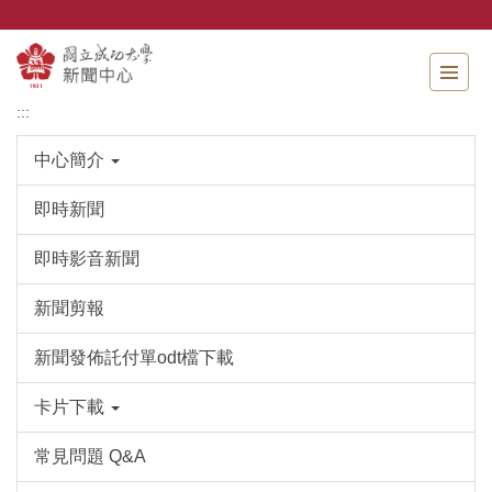
跳
到
主
要
內
:::
容
區
中心簡介
即時新聞
即時影音新聞
新聞剪報
新聞發佈託付單odt檔下載
卡片下載
常見問題 Q&A