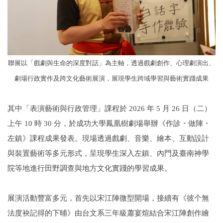
聯展以「戲劇與生命的深度對話」為主軸，透過戲劇創作、心理劇演出、
劇場行政實作及跨文化藝術展演，展現學生跨域學習與藝術實踐成果
其中「表演藝術與行政管理」課程於 2026 年 5 月 26 日（二）
上午 10 時 30 分，於成功大學鳳凰樹劇場舉辦《作診・做陣・
左鎮》課程成果發表。現場透過戲劇、音樂、繪本、互動設計
與裝置藝術等多元形式，呈現學生深入左鎮、內門及臺南神學
院等地進行田野調查與地方文化實踐的學習成果。
展演活動豐富多元，首先以宋江陣微型開場，接續有《彼个無
法度袂記得的下晡》由台文系三年級蕭宴煊結合宋江陣創作繪