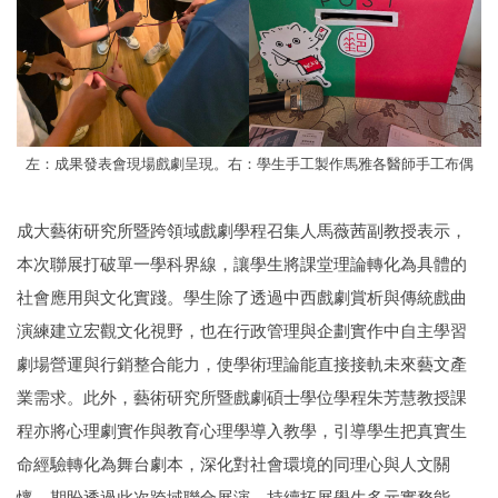
左：成果發表會現場戲劇呈現。右：學生手工製作馬雅各醫師手工布偶
成大藝術研究所暨跨領域戲劇學程召集人馬薇茜副教授表示，
本次聯展打破單一學科界線，讓學生將課堂理論轉化為具體的
社會應用與文化實踐。學生除了透過中西戲劇賞析與傳統戲曲
演練建立宏觀文化視野，也在行政管理與企劃實作中自主學習
劇場營運與行銷整合能力，使學術理論能直接接軌未來藝文產
業需求。此外，藝術研究所暨戲劇碩士學位學程朱芳慧教授課
程亦將心理劇實作與教育心理學導入教學，引導學生把真實生
命經驗轉化為舞台劇本，深化對社會環境的同理心與人文關
懷。期盼透過此次跨域聯合展演，持續拓展學生多元實務能