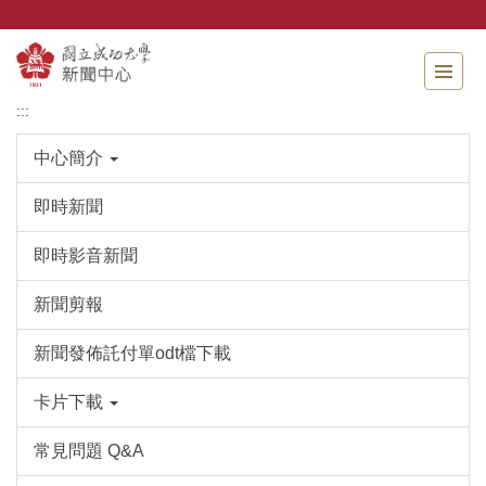
跳
到
主
要
內
:::
容
區
中心簡介
即時新聞
即時影音新聞
新聞剪報
新聞發佈託付單odt檔下載
卡片下載
常見問題 Q&A