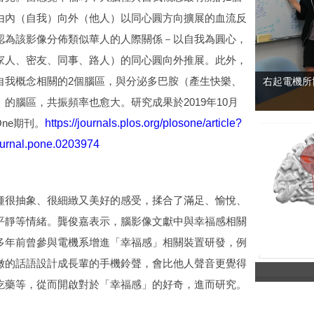
由內（自我）向外（他人）以同心圓方向擴展的血流反
認為該影像分佈類似華人的人際關係－以自我為圓心，
家人、密友、同事、路人）的同心圓向外推展。此外，
自我概念相關的2個腦區，與分泌多巴胺（產生快樂、
右起電機所
的腦區，共振頻率也愈大。研究成果於2019年10月
One期刊。
https://journals.plos.org/plosone/article?
ournal.pone.0203974
種很抽象、很細緻又美好的感受，揉合了滿足、愉悅、
平靜等情緒。龔俊嘉表示，腦影像文獻中與幸福感相關
多年前曾參與電機系增進「幸福感」相關裝置研發，例
嫩的話語設計成長輩的手機鈴聲，會比他人聲音更覺得
吃藥等，從而開啟對於「幸福感」的好奇，進而研究。