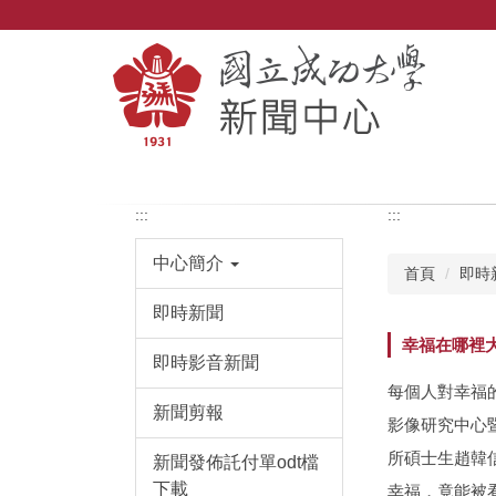
跳
到
主
要
內
容
區
:::
:::
中心簡介
首頁
即時
即時新聞
幸福在哪裡大
即時影音新聞
每個人對幸福
新聞剪報
影像研究中心
所碩士生趙韓
新聞發佈託付單odt檔
下載
幸福，竟能被