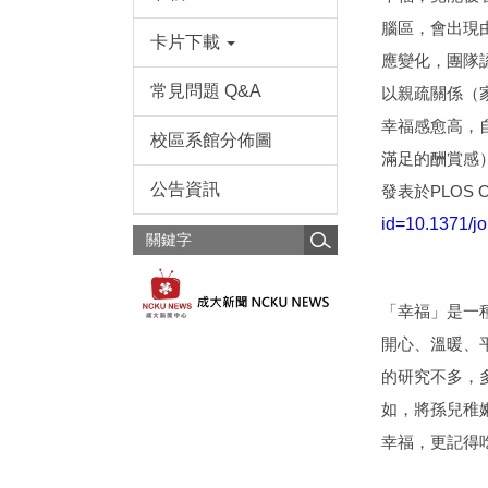
腦區，會出現
卡片下載
應變化，團隊
常見問題 Q&A
以親疏關係（
幸福感愈高，
校區系館分佈圖
滿足的酬賞感）
公告資訊
發表於PLOS 
id=10.1371/j
「幸福」是一
開心、溫暖、
的研究不多，
如，將孫兒稚
幸福，更記得