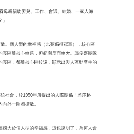
觀看母親親吻嬰兒、工作、會議、結婚、一家人海
？」
擴散。個人型的幸福感（比賽獨得冠軍），核心區
的亮區離核心較遠，但範圍反而較大。龔俊嘉團隊
的亮區，都離核心區較遠，顯示出與人互動產生的
統社會，於1950年所提出的人際關係「差序格
內向外一圈圈擴散。
福感大於個人型的幸福感，這也說明了，為何人會