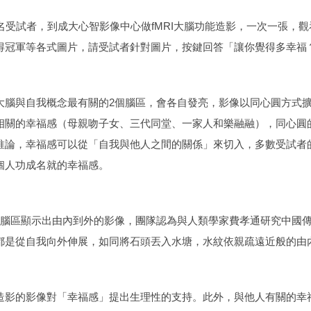
0名受試者，到成大心智影像中心做fMRI大腦功能造影，一次一張，
得冠軍等各式圖片，請受試者針對圖片，按鍵回答「讓你覺得多幸福
大腦與自我概念最有關的2個腦區，會各自發亮，影像以同心圓方式
相關的幸福感（母親吻子女、三代同堂、一家人和樂融融），同心圓
推論，幸福感可以從「自我與他人之間的關係」來切入，多數受試者
個人功成名就的幸福感。
個腦區顯示出由內到外的影像，團隊認為與人類學家費孝通研究中國傳
都是從自我向外伸展，如同將石頭丟入水塘，水紋依親疏遠近般的由
造影的影像對「幸福感」提出生理性的支持。此外，與他人有關的幸