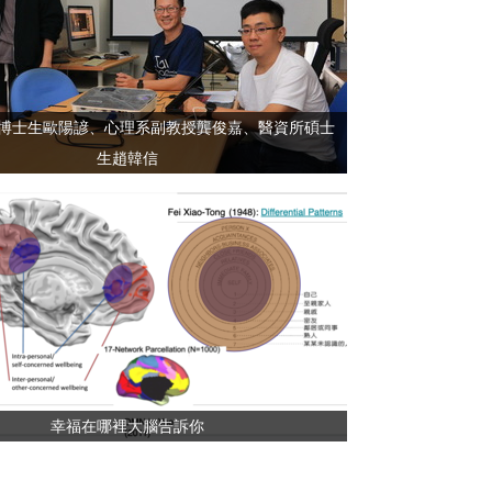
博士生歐陽諺、心理系副教授龔俊嘉、醫資所碩士
生趙韓信
幸福在哪裡大腦告訴你