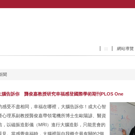
:::
網站導覽
新聞
腦告訴你 龔俊嘉教授研究幸福感登國際學術期刊PLOS One
的感受不盡相同，幸福在哪裡，大腦告訴你！成大心智
暨心理系副教授龔俊嘉帶領電機所博士生歐陽諺、醫資
信，以磁振造影儀（MRI）進行大腦造影，只能意會的
看見。當感覺幸福時，大腦裡與自我概念最有關的2個