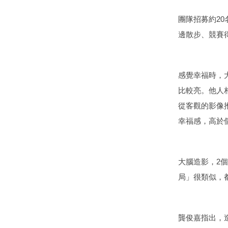
團隊招募約2
邊散步、競賽
感覺幸福時，
比較亮。他人
從客觀的影像
幸福感，高於
大腦造影，2
局」很類似，
龔俊嘉指出，