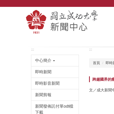
跳
到
主
要
內
容
區
:::
:::
中心簡介
首頁
即時
即時新聞
跨越國界的
即時影音新聞
文／成大新聞
新聞剪報
新聞發佈託付單odt檔
下載