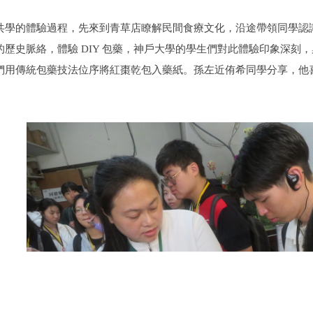
共學的體驗過程，先來到青草店瞭解民間食療文化，沿途帶領同學認
的歷史脈絡，體驗 DIY 包藥，神戶大學的學生們對此體驗印象深刻
們用傳統包藥技法位序將紅棗乾包入藥紙。孫左近侑希同學分享，他